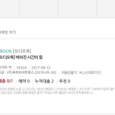
자책만 보기
eBOOK
[오디오북]
[오디오북] 버려진 시간의 힘
채지희
저
YES24
2017-09-12
공급 : (주)북큐브네트웍스 (2018-05-30)
지원단말기 : PC/스마트기기
대출 0/1
예약 0
누적대출 2
추천 0
한국인 연평균 노동 2,124시간, OECD 평균은 1,770시간, 독일은 1,371시간” 100미터 달리기를 
 있는 당신, 이대로 정말 괜찮은 걸까? 우리는 너무 열심히 사느라 정작 중요한 시
...