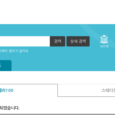
검색
상세 검색
내서재
자책이 열리지 않아요.
트
러100
스테디
색되었습니다.