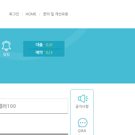
로그인
HOME
문의 및 개선요청
대출
0/0
예약
0/3
알림
셀러100
공지사항
Q&A