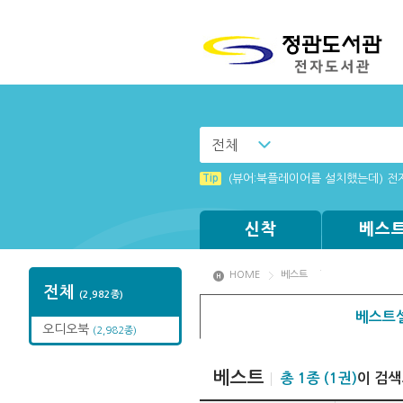
전체
Tip
(뷰어:북플레이어를 설치했는데) 전
신착
베스
HOME
베스트
전체
(2,982종)
베스트셀
오디오북
(2,982종)
베스트
총 1종 (1권)
이 검