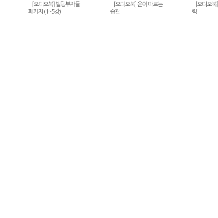
[오디오북] 빌딩부자들
[오디오북] 운이 따르는
[오디오북]
패키지 (1~5강)
습관
력