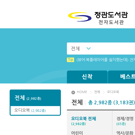
전체
Tip
(뷰어:북플레이어를 설치했는데) 전
신착
베스
HOME
전체
오디오북
전체
(2,982종)
전체
총 2,982종 (3,183권)
오디오북
(2,982종)
오디오북 전체
경제/경영
(2,982종)
(65종)
어린이
역사/문화