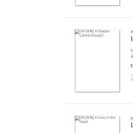
[
M
가
t
[