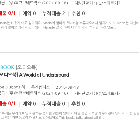
공급 : (주)북큐브네트웍스 (2021-09-16)
지원단말기 : PC/스마트기기
대출 0/1
예약 0
누적대출 2
추천 0
aria는 배우가 되고 싶어해요. Maria의 엄마가 유니버셜 스튜디오에서 일하게 되자 Maria는 자신
회가 찾아올 거라고 생각해요. Maria는 결국 TV에 나오게 돼요. 하지만 이건 Mar
...
eBOOK
[오디오북]
오디오북] A World of Underground
oe Dugans
저
웅진컴퍼스
2016-09-13
공급 : (주)북큐브네트웍스 (2021-09-16)
지원단말기 : PC/스마트기기
대출 0/1
예약 0
누적대출 0
추천 0
땅 속에는 우리가 매일 사용하는 중요한 것들이 있어요. 예를 들면 지하철과 수도관이 있어요. 또한 탄
고 있는 자연 동굴에 대해서도 알아보아요.This books talks about all the
...