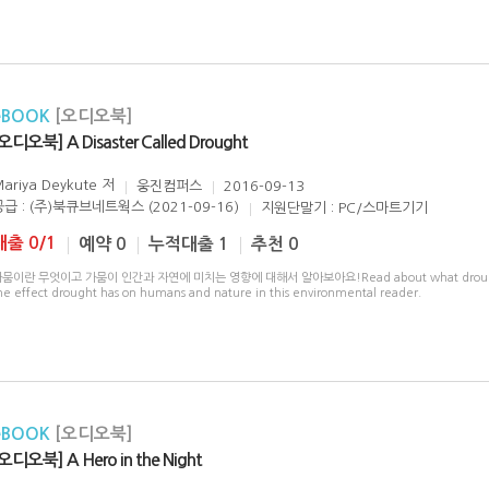
eBOOK
[오디오북]
오디오북] A Disaster Called Drought
ariya Deykute
저
웅진컴퍼스
2016-09-13
공급 : (주)북큐브네트웍스 (2021-09-16)
지원단말기 : PC/스마트기기
대출 0/1
예약 0
누적대출 1
추천 0
뭄이란 무엇이고 가뭄이 인간과 자연에 미치는 영향에 대해서 알아보아요!Read about what drought
he effect drought has on humans and nature in this environmental reader.
eBOOK
[오디오북]
오디오북] A Hero in the Night