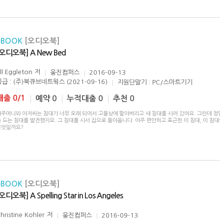
eBOOK
[오디오북]
[오디오북] A New Bed
ill Eggleton
저
웅진컴퍼스
2016-09-13
공급 : (주)북큐브네트웍스 (2021-09-16)
지원단말기 : PC/스마트기기
대출 0/1
예약 0
누적대출 0
추천 0
아주머니와 아저씨는 침대가 너무 오래 되어서 고물상에 팔아버리고 새 침대를 사러 갔어요. 그런데 정
 드는 침대를 발견했지요. 그 침대를 사서 집으로 돌아옵니다. 아주 편안하고 포근한 이 침대, 이 침
무엇일까요?
eBOOK
[오디오북]
오디오북] A Spelling Star in Los Angeles
hristine Kohler
저
웅진컴퍼스
2016-09-13