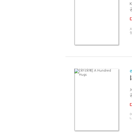
K
J
줬
J