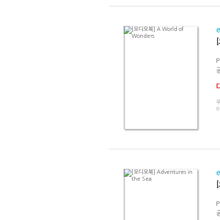
P
[
P