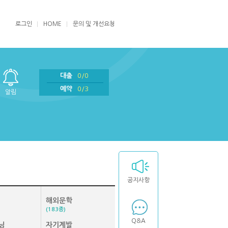
로그인
HOME
문의 및 개선요청
대출
0/0
예약
0/3
알림
공지사항
해외문학
(183종)
Q&A
닝
자기계발