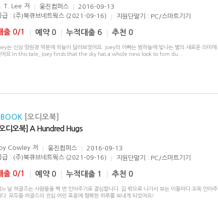
. T. Lee
저
웅진컴퍼스
2016-09-13
공급 : (주)북큐브네트웍스 (2021-09-16)
지원단말기 : PC/스마트기기
대출 0/1
예약 0
누적대출 6
추천 0
oey는 신상 망원경 덕분에 하늘이 달라보였어요. Joey의 아빠는 밤하늘에 빛나는 별의 새로운 의미에
어요.In this tale, Joey finds that the sky has a whole new look to him du
...
eBOOK
[오디오북]
[오디오북] A Hundred Hugs
oy Cowley
저
웅진컴퍼스
2016-09-13
공급 : (주)북큐브네트웍스 (2021-09-16)
지원단말기 : PC/스마트기기
대출 0/1
예약 0
누적대출 1
추천 0
어느 날 허글즈는 사람들을 백 번 안아주기로 결심합니다. 집 밖으로 나가서 보는 이들마다 꼬옥 안아
니다. 모두들 허글스의 진심 어린 포옹에 행복한 하루를 보내게 되었어요!