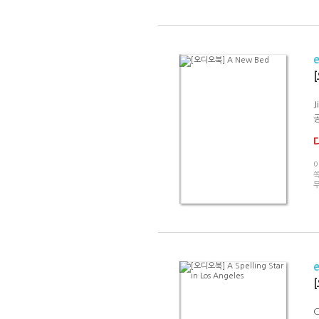
J
쏙
[
C