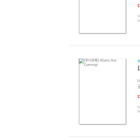
J
[
L
M
M