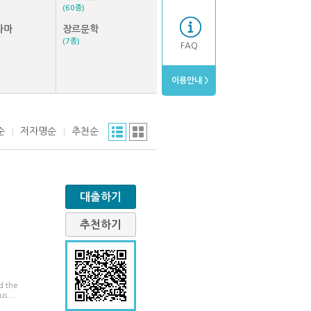
(60종)
라마
장르문학
(7종)
FAQ
이용안내 >
순
저자명순
추천순
대출하기
추천하기
d the
us.
...