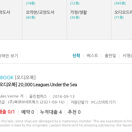
(18종)
(12종)
(365종)
작도서
요약본/교양도서
가정/생활
오디오드
(42종)
(32종)
(71종)
신착
베스트
출판일
서명
자책만 보기
eBOOK
[오디오북]
오디오북] 20,000 Leagues Under the Sea
ules Verne
저
웅진컴퍼스
2016-09-13
공급 : (주)북큐브네트웍스 (2021-09-16)
지원단말기 : PC/스마트기기
대출 0/1
예약 0
누적대출 4
추천 0
n this tale, some ships are damaged by a mysterious monster. The sea expedition to fin
onster is lead by the enigmatic Captain Nemo and his amazing submarine, the Nautil