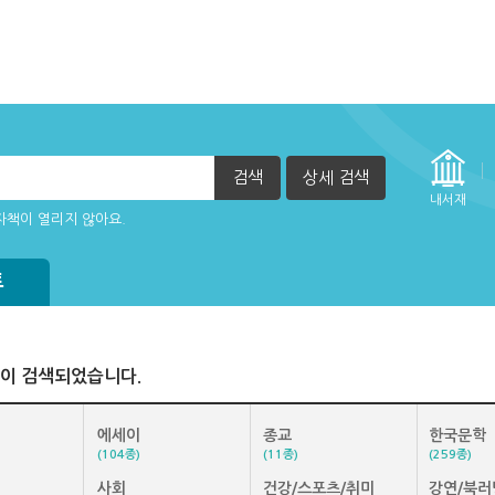
검색
상세 검색
내서재
자책이 열리지 않아요.
트
이 검색되었습니다.
에세이
종교
한국문학
(104종)
(11종)
(259종)
사회
건강/스포츠/취미
강연/북러