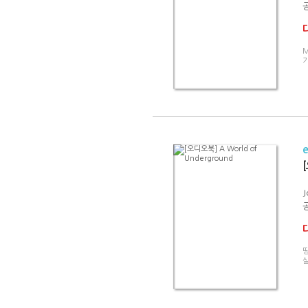
M
기
[
J
살