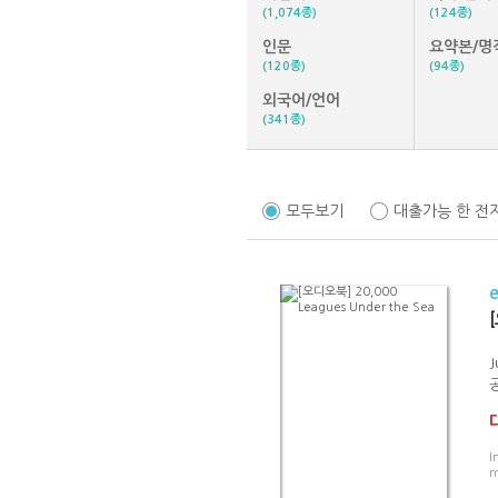
(1,074종)
(124종)
인문
요약본/명
(120종)
(94종)
외국어/언어
(341종)
모두보기
대출가능 한 전
[
J
I
m