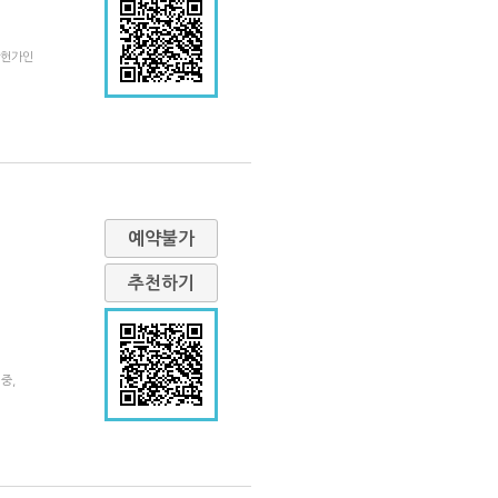
탐헌가인
예약불가
추천하기
중,