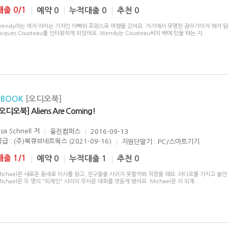
대출 0/1
예약 0
누적대출 0
추천 0
Wendy라는 여자 아이는 기자인 아빠와 프랑스로 여행을 갔어요. 거기에서 유명한 잠수가이자 해저 
acques Cousteau를 인터뷰하게 되었어요. Wendy는 Cousteau씨의 배에 탔을 때는 지
...
eBOOK
[오디오북]
오디오북] Aliens Are Coming!
isa Schnell
저
웅진컴퍼스
2016-09-13
공급 : (주)북큐브네트웍스 (2021-09-16)
지원단말기 : PC/스마트기기
대출 1/1
예약 0
누적대출 1
추천 0
ichael은 새로운 동네로 이사를 왔고, 친구들을 사귀지 못할까봐 걱정을 해요. 라디오를 가지고 놀던 
ichael은 두 명의 "외계인" 사이의 무서운 대화를 엿듣게 됐어요. Michael은 이 외계
...