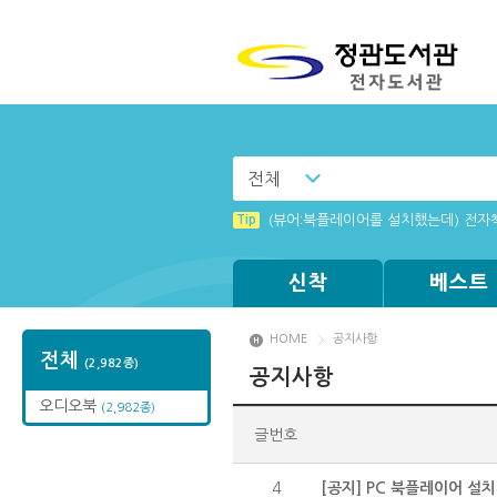
전체
Tip
(뷰어:북플레이어를 설치했는데) 전자
신착
베스트
HOME
공지사항
전체
(2,982종)
공지사항
오디오북
(2,982종)
글번호
4
[공지] PC 북플레이어 설치