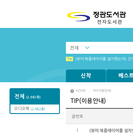
전체
Tip
(뷰어:북플레이어를 설치했는데) 전
신착
베스
HOME
TIP(이용안내)
전체
(2,982종)
TIP(이용안내)
오디오북
(2,982종)
글번호
1
(뷰어:북플레이어를 설치