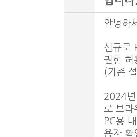
립니다
안녕하세
신규로 
권한 허
(기존 
2024
로 브
PC용 
용자 확