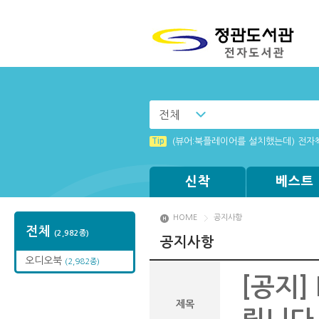
전체
Tip
(뷰어:북플레이어를 설치했는데) 전자
신착
베스트
HOME
공지사항
전체
(2,982종)
공지사항
오디오북
(2,982종)
[공지]
제목